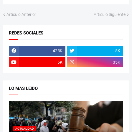
Artículo Anterior
Artículo Siguiente
REDES SOCIALES
425K
5K
5K
35K
LO MÁS LEÍDO
ACTUALIDAD