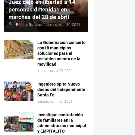
Juez dejó en libertad a 14
personas detenidas en
marchas del 28 de abril
Por:
Pitalito Noticias
-
viernes, abril 30, 2021
La Gobernación concertó
con18 municipios
soluciones para el
restablecimiento de la
movilidad
lunes, marzo 29, 2021
Ingeniero opita Nuevo
dueño del Independiente
Santa Fe
sábado, abril 03, 2021
Investigan contratación
de familiares en la
administración municipal
y EMPITALITO