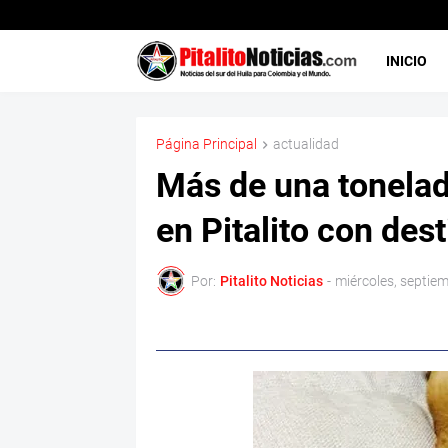
INICIO
Página Principal
actualidad
Más de una tonela
en Pitalito con dest
Por:
Pitalito Noticias
-
miércoles, septie