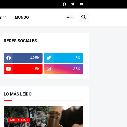
S
MUNDO
REDES SOCIALES
425K
5K
5K
35K
LO MÁS LEÍDO
ACTUALIDAD