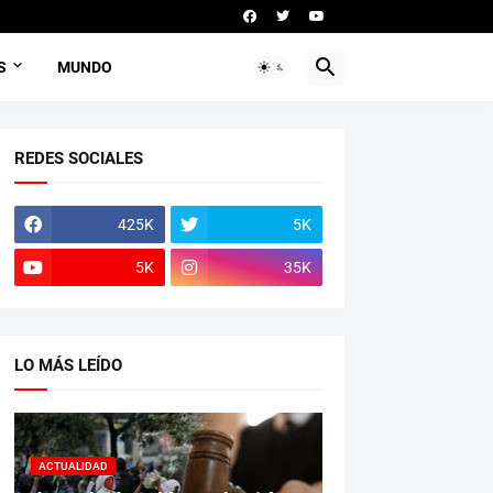
S
MUNDO
REDES SOCIALES
425K
5K
5K
35K
LO MÁS LEÍDO
ACTUALIDAD