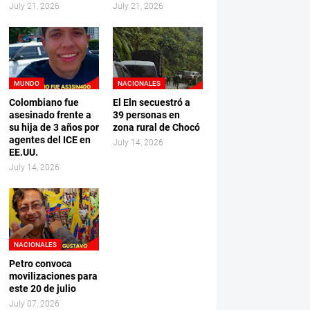
July 21, 2026
July 21, 2026
MUNDO
NACIONALES
Colombiano fue
El Eln secuestró a
asesinado frente a
39 personas en
su hija de 3 años por
zona rural de Chocó
agentes del ICE en
July 14, 2026
EE.UU.
July 14, 2026
NACIONALES
Petro convoca
movilizaciones para
este 20 de julio
July 07, 2026