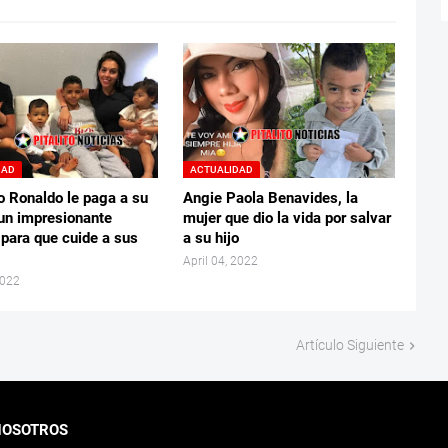
DAD
ACTUALIDAD
o Ronaldo le paga a su
Angie Paola Benavides, la
un impresionante
mujer que dio la vida por salvar
 para que cuide a sus
a su hijo
April 04, 2022
2022
Artículo Siguiente
NOSOTROS