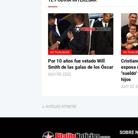
TE PODRÍA INTERESAR
ACTUALIDAD
ACTUALI
Por 10 años fue vetado Will
Cristian
Smith de las galas de los Óscar
esposa 
"sueldo"
April 08, 2022
hijos
April 05, 
Artículo Anterior
SOBRE 