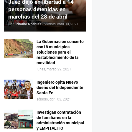
Juez dejó en libertad a 14
personas detenidas en
marchas del 28 de abril
Por:
Pitalito Noticias
-
viernes, abril 30, 2021
La Gobernación concertó
con18 municipios
soluciones para el
restablecimiento de la
movilidad
lunes, marzo 29, 2021
Ingeniero opita Nuevo
dueño del Independiente
Santa Fe
sábado, abril 03, 2021
Investigan contratación
de familiares en la
administración municipal
y EMPITALITO