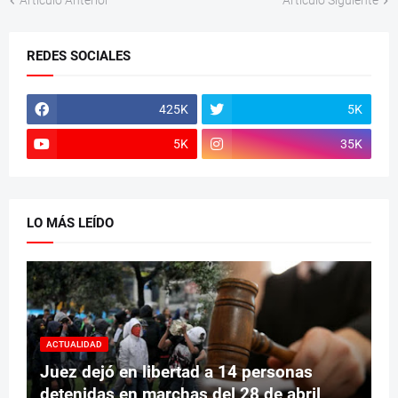
Artículo Anterior
Artículo Siguiente
REDES SOCIALES
425K
5K
5K
35K
LO MÁS LEÍDO
ACTUALIDAD
Juez dejó en libertad a 14 personas
detenidas en marchas del 28 de abril