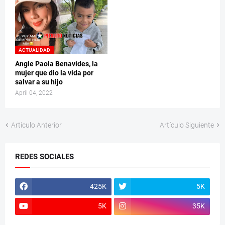
ACTUALIDAD
Angie Paola Benavides, la
mujer que dio la vida por
salvar a su hijo
April 04, 2022
Artículo Anterior
Artículo Siguiente
REDES SOCIALES
425K
5K
5K
35K