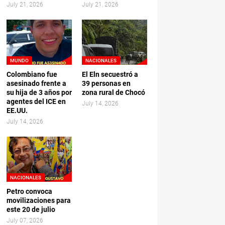
July 21, 2026
July 21, 2026
MUNDO
NACIONALES
Colombiano fue
El Eln secuestró a
asesinado frente a
39 personas en
su hija de 3 años por
zona rural de Chocó
agentes del ICE en
July 14, 2026
EE.UU.
July 14, 2026
NACIONALES
Petro convoca
movilizaciones para
este 20 de julio
July 07, 2026