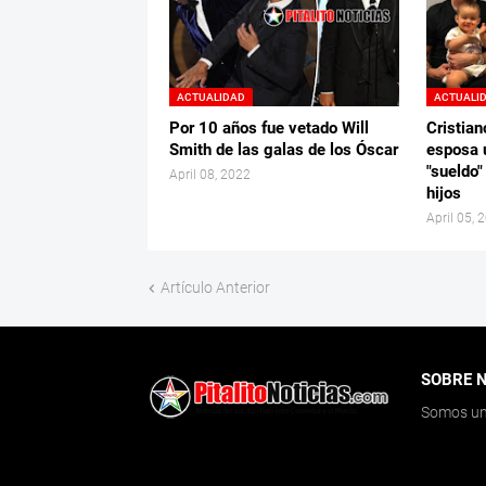
ACTUALIDAD
ACTUALI
Por 10 años fue vetado Will
Cristian
Smith de las galas de los Óscar
esposa 
"sueldo"
April 08, 2022
hijos
April 05, 
Artículo Anterior
SOBRE 
Somos un 