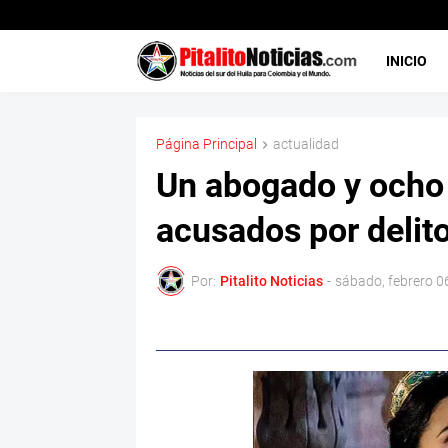
INICIO
Página Principal
actualidad
Un abogado y ocho
acusados por delit
Por:
Pitalito Noticias
-
sábado, febrero 0