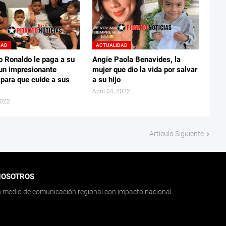
DAD
ACTUALIDAD
o Ronaldo le paga a su
Angie Paola Benavides, la
un impresionante
mujer que dio la vida por salvar
 para que cuide a sus
a su hijo
April 04, 2022
2022
Artículo Siguiente
NOSOTROS
medio de comunicación regional con impacto nacional.