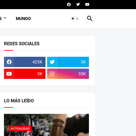
S
MUNDO
REDES SOCIALES
425K
5K
5K
35K
LO MÁS LEÍDO
ACTUALIDAD