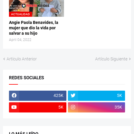
ACTUALIDAD
Angie Paola Benavides, la
mujer que dio la vida por
salvar a su hijo
April 04, 2022
Artículo Anterior
Artículo Siguiente
REDES SOCIALES
425K
5K
5K
35K
LO MÁS LEÍDO