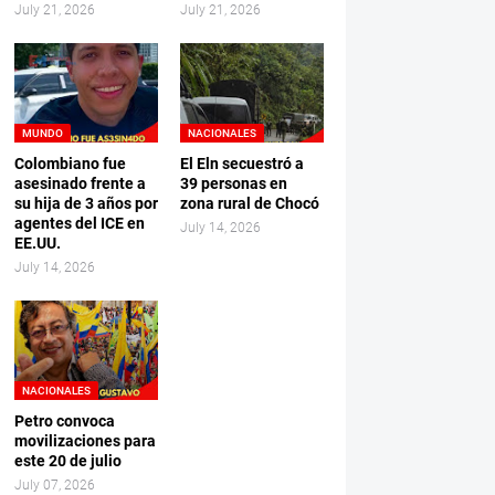
July 21, 2026
July 21, 2026
MUNDO
NACIONALES
Colombiano fue
El Eln secuestró a
asesinado frente a
39 personas en
su hija de 3 años por
zona rural de Chocó
agentes del ICE en
July 14, 2026
EE.UU.
July 14, 2026
NACIONALES
Petro convoca
movilizaciones para
este 20 de julio
July 07, 2026