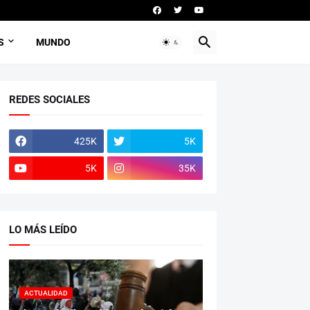
S
MUNDO
REDES SOCIALES
425K
5K
5K
35K
LO MÁS LEÍDO
ACTUALIDAD