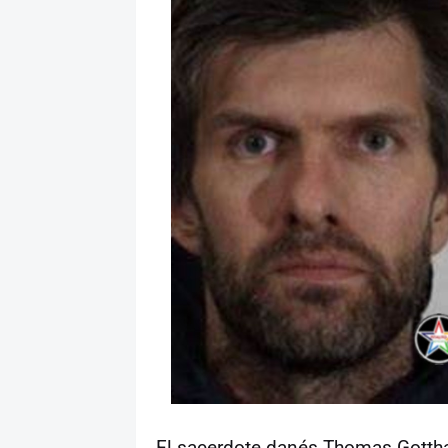
El sacerdote danés Thomas Gottha