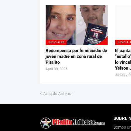
JUDICIALES
JUDICIAL
Recompensa por feminicidio de
El canta
joven madre en zona rural de
“estalló
Pitalito
lo vincu
Yeison 
April 08, 2026
January 2
Artículo Anterior
SOBRE 
Somos un 