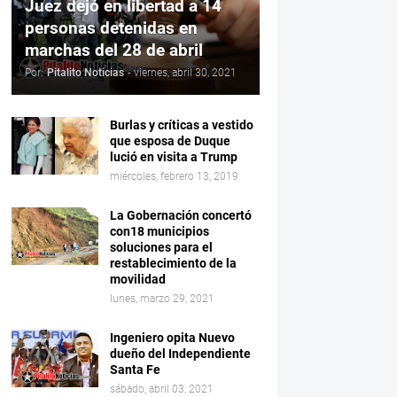
Juez dejó en libertad a 14
personas detenidas en
marchas del 28 de abril
Por:
Pitalito Noticias
-
viernes, abril 30, 2021
Burlas y críticas a vestido
que esposa de Duque
lució en visita a Trump
miércoles, febrero 13, 2019
La Gobernación concertó
con18 municipios
soluciones para el
restablecimiento de la
movilidad
lunes, marzo 29, 2021
Ingeniero opita Nuevo
dueño del Independiente
Santa Fe
sábado, abril 03, 2021