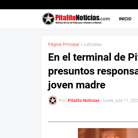
INICIO
Página Principal
judiciales
En el terminal de Pi
presuntos responsa
joven madre
Por:
Pitalito Noticias
-
lunes, julio 11, 20