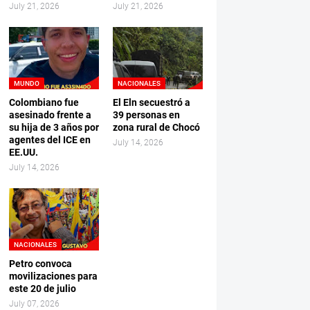
July 21, 2026
July 21, 2026
MUNDO
NACIONALES
Colombiano fue
El Eln secuestró a
asesinado frente a
39 personas en
su hija de 3 años por
zona rural de Chocó
agentes del ICE en
July 14, 2026
EE.UU.
July 14, 2026
NACIONALES
Petro convoca
movilizaciones para
este 20 de julio
July 07, 2026