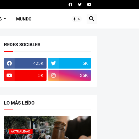
S
MUNDO
REDES SOCIALES
425K
5K
5K
35K
LO MÁS LEÍDO
ACTUALIDAD