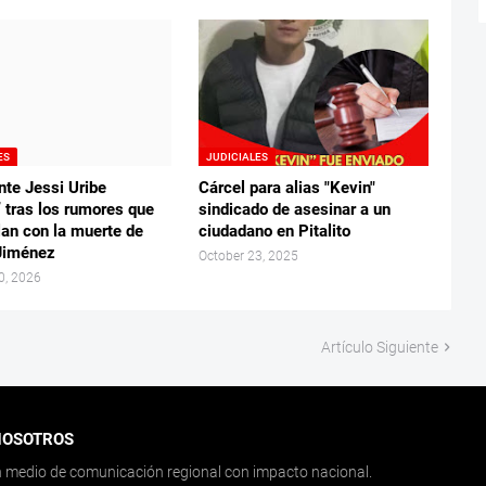
ES
JUDICIALES
nte Jessi Uribe
Cárcel para alias "Kevin"
” tras los rumores que
sindicado de asesinar a un
lan con la muerte de
ciudadano en Pitalito
Jiménez
October 23, 2025
0, 2026
Artículo Siguiente
NOSOTROS
medio de comunicación regional con impacto nacional.