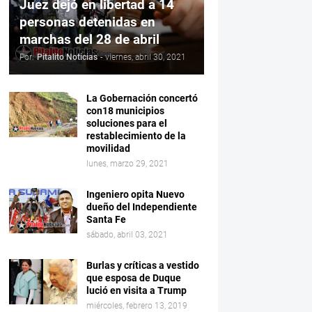
Juez dejó en libertad a 14
personas detenidas en
marchas del 28 de abril
Por:
Pitalito Noticias
-
viernes, abril 30, 2021
La Gobernación concertó
con18 municipios
soluciones para el
restablecimiento de la
movilidad
lunes, marzo 29, 2021
Ingeniero opita Nuevo
dueño del Independiente
Santa Fe
sábado, abril 03, 2021
Burlas y críticas a vestido
que esposa de Duque
lució en visita a Trump
miércoles, febrero 13, 2019