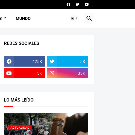
S
MUNDO
REDES SOCIALES
425K
5K
5K
35K
LO MÁS LEÍDO
ACTUALIDAD