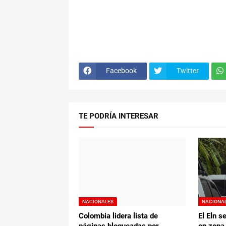
Facebook
Twitter
TE PODRÍA INTERESAR
NACIONALES
NACIONA
Colombia lidera lista de
El Eln s
páginas bloqueadas por
en zona