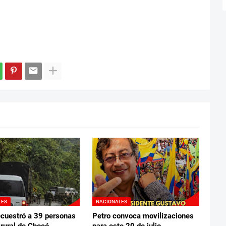
LES
NACIONALES
ecuestró a 39 personas
Petro convoca movilizaciones
 rural de Chocó
para este 20 de julio