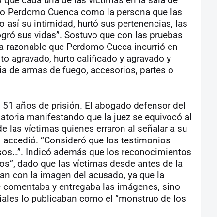
ó que cada una de las víctimas en la sala de
do Perdomo Cuenca como la persona que las
así su intimidad, hurtó sus pertenencias, las
ogró sus vidas”. Sostuvo que con las pruebas
a razonable que Perdomo Cueca incurrió en
nto agravado, hurto calificado y agravado y
cia de armas de fuego, accesorios, partes o
a 51 años de prisión. El abogado defensor del
toria manifestando que la juez se equivocó al
de las víctimas quienes erraron al señalar a su
 accedió. “Consideró que los testimonios
sos…”. Indicó además que los reconocimientos
os”, dado que las víctimas desde antes de la
an con la imagen del acusado, ya que la
que comentaba y entregaba las imágenes, sino
iales lo publicaban como el “monstruo de los