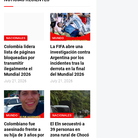
NACIONALES
MUNDO
Colombia lidera
La FIFA abre una
lista de páginas
investigación contra
bloqueadas por
Argentina por los
transmitir
incidentes tras la
ilegalmente el
derrota en la final
Mundial 2026
del Mundial 2026
July 21, 2026
July 21, 2026
MUNDO
NACIONALES
Colombiano fue
El Eln secuestró a
asesinado frente a
39 personas en
su hija de 3 años por
zona rural de Chocó