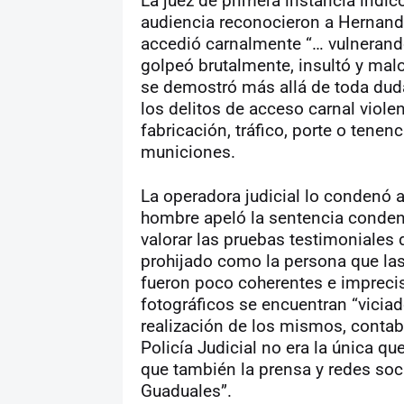
La juez de primera instancia indic
audiencia reconocieron a Hernan
accedió carnalmente “… vulnerando 
golpeó brutalmente, insultó y mal
se demostró más allá de toda dud
los delitos de acceso carnal viole
fabricación, tráfico, porte o tenen
municiones.
La operadora judicial lo condenó 
hombre apeló la sentencia condena
valorar las pruebas testimoniales 
prohijado como la persona que las
fueron poco coherentes e impreci
fotográficos se encuentran “viciad
realización de los mismos, contab
Policía Judicial no era la única 
que también la prensa y redes soc
Guaduales”.