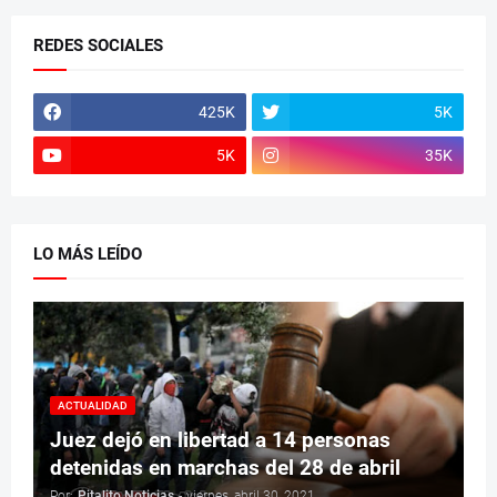
REDES SOCIALES
425K
5K
5K
35K
LO MÁS LEÍDO
ACTUALIDAD
Juez dejó en libertad a 14 personas
detenidas en marchas del 28 de abril
Por:
Pitalito Noticias
-
viernes, abril 30, 2021