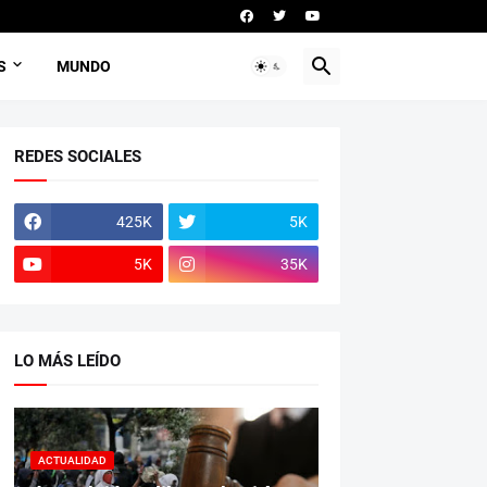
S
MUNDO
REDES SOCIALES
425K
5K
5K
35K
LO MÁS LEÍDO
ACTUALIDAD