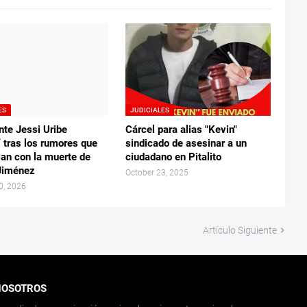
ES
JUDICIALES
nte Jessi Uribe
Cárcel para alias "Kevin"
” tras los rumores que
sindicado de asesinar a un
lan con la muerte de
ciudadano en Pitalito
Jiménez
October 23, 2025
0, 2026
Artículo Siguiente
NOSOTROS