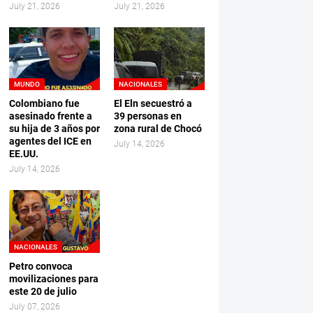
July 21, 2026
July 21, 2026
MUNDO
NACIONALES
Colombiano fue
El Eln secuestró a
asesinado frente a
39 personas en
su hija de 3 años por
zona rural de Chocó
agentes del ICE en
July 14, 2026
EE.UU.
July 14, 2026
NACIONALES
Petro convoca
movilizaciones para
este 20 de julio
July 07, 2026