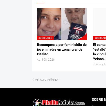
JUDICIALES
JUDICIAL
Recompensa por feminicidio de
El canta
joven madre en zona rural de
“estalló
Pitalito
lo vincu
Yeison 
April 08, 2026
January 2
Artículo Anterior
SOBRE 