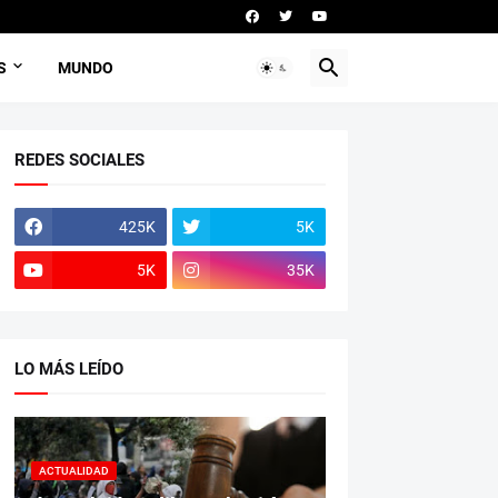
S
MUNDO
REDES SOCIALES
425K
5K
5K
35K
LO MÁS LEÍDO
ACTUALIDAD