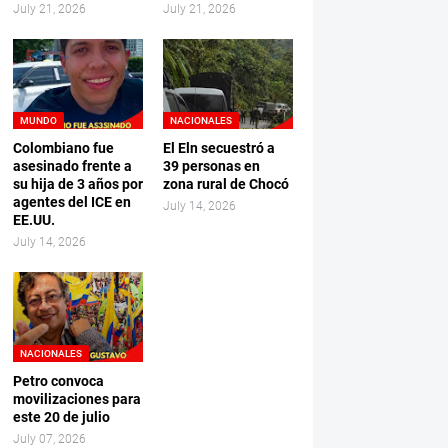
July 21, 2026
July 21, 2026
MUNDO
NACIONALES
Colombiano fue
El Eln secuestró a
asesinado frente a
39 personas en
su hija de 3 años por
zona rural de Chocó
agentes del ICE en
July 14, 2026
EE.UU.
July 14, 2026
NACIONALES
Petro convoca
movilizaciones para
este 20 de julio
July 07, 2026