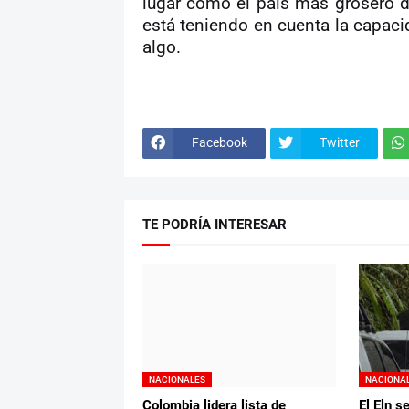
lugar como el país más grosero d
está teniendo en cuenta la capacid
algo.
Facebook
Twitter
TE PODRÍA INTERESAR
NACIONALES
NACIONA
Colombia lidera lista de
El Eln s